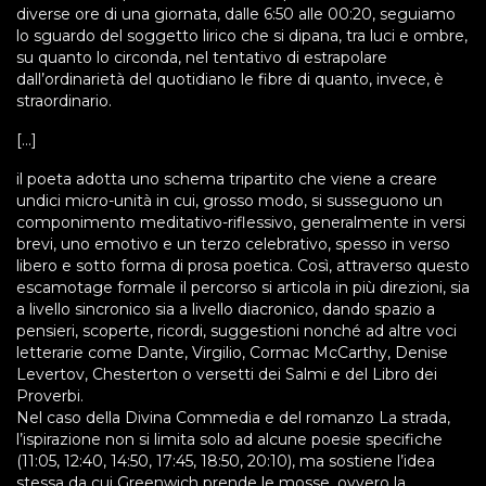
diverse ore di una giornata, dalle 6:50 alle 00:20, seguiamo
lo sguardo del soggetto lirico che si dipana, tra luci e ombre,
su quanto lo circonda, nel tentativo di estrapolare
dall’ordinarietà del quotidiano le fibre di quanto, invece, è
straordinario.
[...]
il poeta adotta uno schema tripartito che viene a creare
undici micro-unità in cui, grosso modo, si susseguono un
componimento meditativo-riflessivo, generalmente in versi
brevi, uno emotivo e un terzo celebrativo, spesso in verso
libero e sotto forma di prosa poetica. Così, attraverso questo
escamotage formale il percorso si articola in più direzioni, sia
a livello sincronico sia a livello diacronico, dando spazio a
pensieri, scoperte, ricordi, suggestioni nonché ad altre voci
letterarie come Dante, Virgilio, Cormac McCarthy, Denise
Levertov, Chesterton o versetti dei Salmi e del Libro dei
Proverbi.
Nel caso della Divina Commedia e del romanzo La strada,
l’ispirazione non si limita solo ad alcune poesie specifiche
(11:05, 12:40, 14:50, 17:45, 18:50, 20:10), ma sostiene l’idea
stessa da cui Greenwich prende le mosse, ovvero la