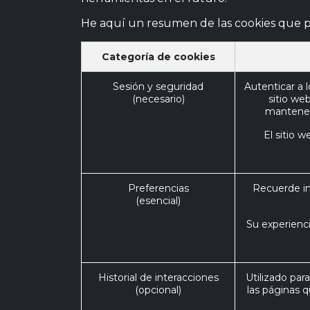
He aquí un resumen de las cookies que pu
Categoría de cookies
Sesión y seguridad
Autenticar a l
(necesario)
sitio we
mantener 
El sitio 
Preferencias
Recuerde in
(esencial)
Su experienci
Historial de interacciones
Utilizado par
(opcional)
las páginas 