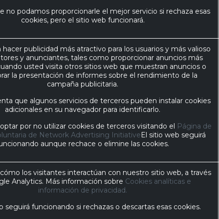
e no podamos proporcionarle el mejor servicio si rechaza esas
cookies, pero el sitio web funcionará.
ra hacer publicidad más atractivo para los usuarios y más valioso
ditores y anunciantes, tales como proporcionar anuncios más
cuando usted visita otros sitios web que muestran anuncios o
rar la presentación de informes sobre el rendimiento de la
campaña publicitaria.
nta que algunos servicios de terceros pueden instalar cookies
adicionales en su navegador para identificarlo.
ptar por no utilizar cookies de terceros visitando el
Página de
luntaria de Network Advertising Initiative
El sitio web seguirá
uncionando aunque rechace o elimine las cookies.
mo los visitantes interactúan con nuestro sitio web, a través
le Analytics. Más información sobre
Cookies analíticas e
información de privacidad.
eb seguirá funcionando si rechazas o descartas esas cookies.