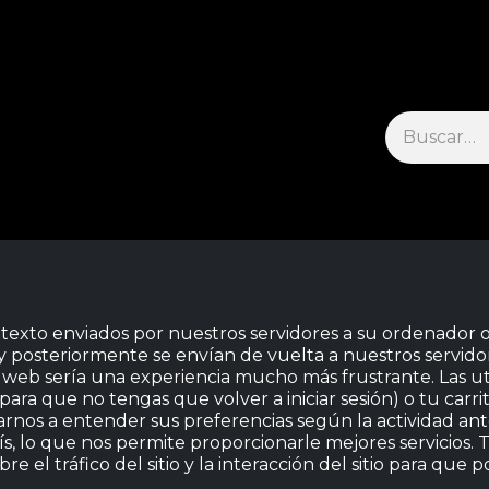
Free Returns and Standard Shipping
raducidos
Libros de ensayo
Poemas
Poemas traducidos
exto enviados por nuestros servidores a su ordenador o
 y posteriormente se envían de vuelta a nuestros servi
a web sería una experiencia mucho más frustrante. Las ut
(para que no tengas que volver a iniciar sesión) o tu carr
arnos a entender sus preferencias según la actividad ante
aís, lo que nos permite proporcionarle mejores servicios.
 el tráfico del sitio y la interacción del sitio para que