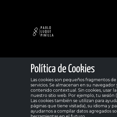
Ir al contenido
Inicio
Sobre mí
Poemarios
Poemarios t
Política de Cookies
Las cookies son pequeños fragmentos de t
servicios. Se almacenan en su navegador
contenido contextual. Sin cookies, usar l
nuestro sitio web. Por ejemplo, tu sesión 
Las cookies también se utilizan para ayud
páginas que tiene visitada), su idioma y p
ayudarnos a compilar datos agregados sobre
herramientas en el futuro.