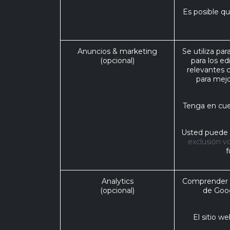
Es posible qu
Anuncios & marketing
Se utiliza pa
(opcional)
para los e
relevantes 
para mejo
Tenga en cue
Usted puede o
exclusión vo
f
Analytics
Comprender có
(opcional)
de Goog
El sitio w