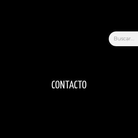
Free Returns and Standard Shipping
raducidos
Libros de ensayo
Poemas
Poemas traducidos
CONTACTO